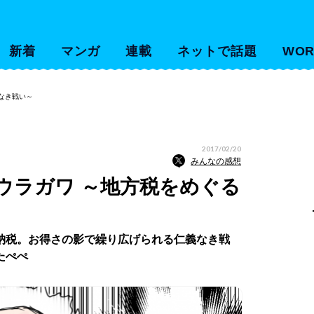
新着
マンガ
連載
ネットで話題
WOR
なき戦い～
2017/02/20
みんなの感想
ウラガワ ～地方税をめぐる
納税。お得さの影で繰り広げられる仁義なき戦
たぺぺ