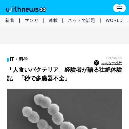
新着
マンガ
連載
ネットで話題
WORLD
2017/02/09
IT・科学
みんなの感想
「人食いバクテリア」経験者が語る壮絶体験
記 「秒で多臓器不全」