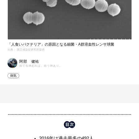
「人食いバクテリア」の原因となる細菌・A群溶血性レンサ球菌
出典： 国立感染症研究所提供
阿部 健祐
捨てる神あれば、拾う神あり。
病気
2016年は過去最多の492人