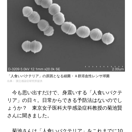
「人食いバクテリア」の原因となる細菌・Ａ群溶血性レンサ球菌
出典： 国立感染症研究所提供
今も思い出すだけで、身震いする「人食いバクテ
リア」の日々。日常からできる予防法はないのでし
ょうか？ 東京女子医科大学感染症科教授の菊池賢
さんに聞きました。
菊池さんは「人食いバクテリア」をこれまでに10