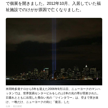
で個展を開きました。2012年10月、入居していた福
祉施設でのけがが原因で亡くなりました。
米同時多発テロから5年を迎えた2006年9月11日、ニューヨークのマンハ
ッタンでは、世界貿易センタービルをしのぶ2本の光の帯が照射された。
日暮れとともに出現した青白い光の「ツインタワー」は、空まで突き抜
け、一晩だけ、ニューヨークの街に「復活」した
出典： 朝日新聞