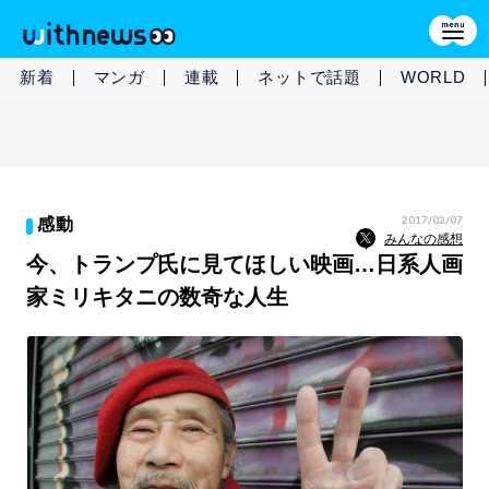
新着
マンガ
連載
ネットで話題
WORLD
2017/02/07
感動
みんなの感想
今、トランプ氏に見てほしい映画…日系人画
家ミリキタニの数奇な人生