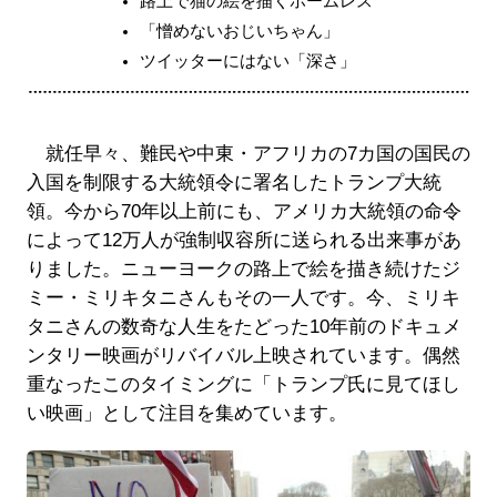
路上で猫の絵を描くホームレス
「憎めないおじいちゃん」
ツイッターにはない「深さ」
就任早々、難民や中東・アフリカの7カ国の国民の
入国を制限する大統領令に署名したトランプ大統
領。今から70年以上前にも、アメリカ大統領の命令
によって12万人が強制収容所に送られる出来事があ
りました。ニューヨークの路上で絵を描き続けたジ
ミー・ミリキタニさんもその一人です。今、ミリキ
タニさんの数奇な人生をたどった10年前のドキュメ
ンタリー映画がリバイバル上映されています。偶然
重なったこのタイミングに「トランプ氏に見てほし
い映画」として注目を集めています。