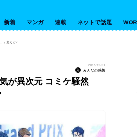
新着
マンガ
連載
ネットで話題
WOR
は。」超える?
2016/12/31
みんなの感想
E」人気が異次元 コミケ騒然
?