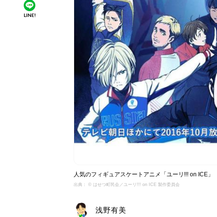
LINE!
人気のフィギュアスケートアニメ「ユーリ!!! on ICE」
出典： © はせつ町民会／ユーリ!!! on ICE 製作委員会
浅野有美