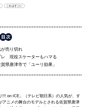
ト
これはすごい
誌が売り切れ
プレ 現役スケーターもハマる
佐賀県唐津市で「ユーリ効果」
! on ICE」（テレビ朝日系）の人気が、す
がアニメの舞台のモデルとされる佐賀県唐津