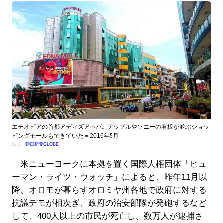
エチオピアの首都アディズアベバ。アップルやソニーの看板が並ぶショッ
ピングモールもできていた＝2016年5月
出典：
朝日新聞GLOBE
米ニューヨークに本拠を置く国際人権団体「ヒュ
ーマン・ライツ・ウォッチ」によると、昨年11月以
降、オロモが暮らすオロミヤ州各地で政府に対する
抗議デモが相次ぎ、政府の治安部隊が発砲するなど
して、400人以上の市民が死亡し、数万人が逮捕さ