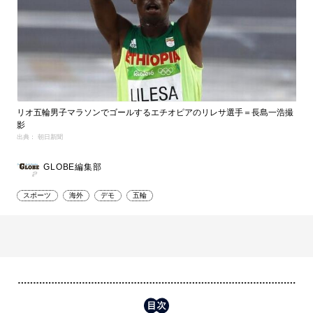
リオ五輪男子マラソンでゴールするエチオピアのリレサ選手＝長島一浩撮
影
出典： 朝日新聞
GLOBE編集部
スポーツ
海外
デモ
五輪