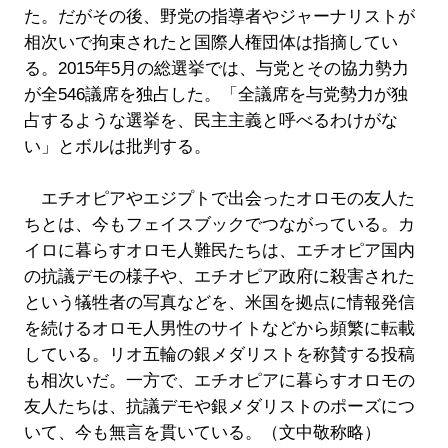
た。だがその後、野党の指導者やジャーナリストが
相次いで拘束されたと国際人権団体は指摘してい
る。2015年5月の総選挙では、与党とその協力勢力
が全546議席を独占した。「全議席を与党勢力が独
占するような選挙を、民主主義と呼べるわけがな
い」とボルは批判する。
エチオピアやエジプトで出会ったオロモの友人た
ちとは、今もフェイスブックでつながっている。カ
イロに暮らすオロモ人難民たちは、エチオピア国内
の抗議デモの様子や、エチオピア政府に殺害された
という犠牲者の写真などを、米国を拠点に情報発信
を続けるオロモ人男性のサイトなどから頻繁に転載
している。リオ五輪の銀メダリストを称賛する投稿
も相次いだ。一方で、エチオピアに暮らすオロモの
友人たちは、抗議デモや銀メダリストのポーズにつ
いて、今も無言を貫いている。（文中敬称略）