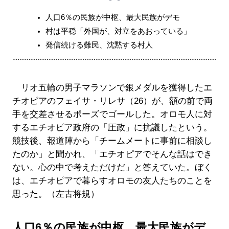
人口6％の民族が中枢、最大民族がデモ
村は平穏「外国が、対立をあおっている」
発信続ける難民、沈黙する村人
リオ五輪の男子マラソンで銀メダルを獲得したエ
チオピアのフェイサ・リレサ（26）が、額の前で両
手を交差させるポーズでゴールした。オロモ人に対
するエチオピア政府の「圧政」に抗議したという。
競技後、報道陣から「チームメートに事前に相談し
たのか」と聞かれ、「エチオピアでそんな話はでき
ない。心の中で考えただけだ」と答えていた。ぼく
は、エチオピアで暮らすオロモの友人たちのことを
思った。（左古将規）
人口6％の民族が中枢、最大民族がデ