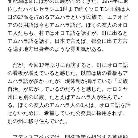
支配層は常にほかの民族が占めてきた。1974年に退
位したハイレセラシエ1世まで続くソロモン王朝は人
口の27％を占めるアムハラという民族で、エチオピ
アの公用語は今もアムハラ語だ。ぼくの友人のオロ
モ人たちも、村ではオロモ語を話すが、町に出ると
アムハラ語を話す。日本で言えば、都会に出て方言
を隠す地方出身者のような雰囲気がある。
だが、今回17年ぶりに再訪すると、町にオロモ語
の看板が増えていると感じた。以前は店の看板もア
ムハラ語が多かったが、現体制が掲げている「民族
自治」が広がっているのだろうと感じた。オロミヤ
州にも別の民族、たとえばアムハラ人が住んでい
る。ぼくの友人のアムハラ人の1人は、オロモ語を話
せないために、希望していた公務員に採用されず、
別の州に移り住んでいた。
アディスアベバでは、開発政策を担当する首相顧