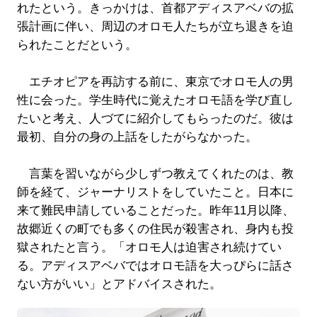
れたという。きっかけは、首都アディスアベバの拡
張計画に伴い、周辺のオロモ人たちが立ち退きを迫
られたことだという。
エチオピアを再訪する前に、東京でオロモ人の男
性に会った。学生時代に覚えたオロモ語を学び直し
たいと考え、人づてに紹介してもらったのだ。彼は
最初、自分の身の上話をしたがらなかった。
言葉を習いながら少しずつ教えてくれたのは、教
師を経て、ジャーナリストをしていたこと。日本に
来て難民申請していることだった。昨年11月以降、
故郷近くの町でも多くの住民が殺害され、身内も投
獄されたと言う。「オロモ人は迫害され続けてい
る。アディスアベバではオロモ語を大っぴらに話さ
ない方がいい」とアドバイスされた。