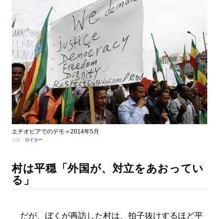
エチオピアでのデモ＝2014年5月
出典：
ロイター
村は平穏「外国が、対立をあおってい
る」
だが、ぼくが再訪した村は、拍子抜けするほど平