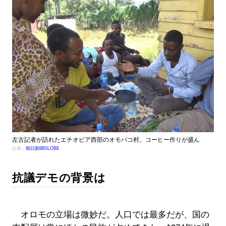
左古記者が訪れたエチオピア西部のオモバコ村。コーヒー作りが盛ん
出典：
朝日新聞GLOBE
抗議デモの背景は
オロモの立場は微妙だ。人口では最多だが、国の