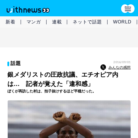
新着
マンガ
連載
ネットで話題
WORLD
2016/09/01
話題
みんなの感想
銀メダリストの圧政抗議、エチオピア内
は… 記者が覚えた「違和感」
ぼくが再訪した村は、拍子抜けするほど平穏だった。