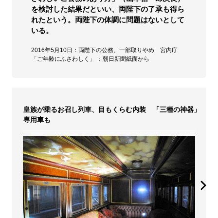
を検討した結果だといい、両陛下の了承も得ら
れたという。両陛下の体調に問題はないとして
いる。
2016年5月10日：両陛下の公務、一部取りやめ 宮内庁
「ご年齢にふさわしく」 ：朝日新聞紙面から
皇族が乗るお召し列車、目もくらむ内装 「三種の神器」
専用車も