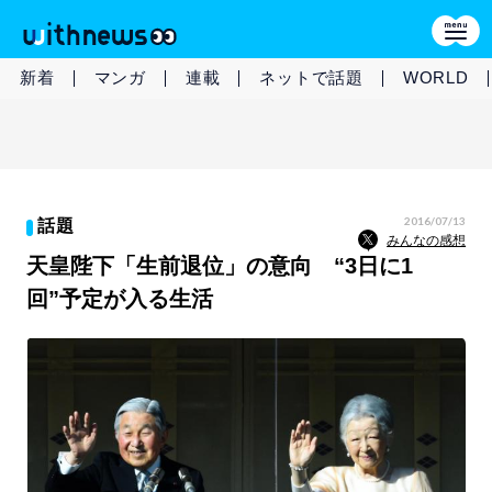
新着
マンガ
連載
ネットで話題
WORLD
2016/07/13
話題
みんなの感想
天皇陛下「生前退位」の意向 “3日に1
回”予定が入る生活