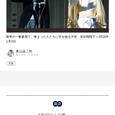
新年の一般参賀で、集まった人たちに手を振る天皇、皇后両陛下＝2016年
1月2日
奥山晶二郎
株式会社４Ｘ取締役
天皇