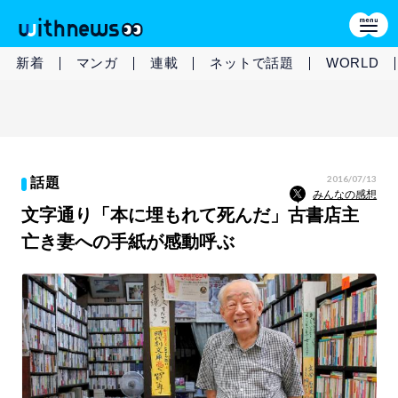
新着
マンガ
連載
ネットで話題
WORLD
2016/07/13
話題
みんなの感想
文字通り「本に埋もれて死んだ」古書店主
亡き妻への手紙が感動呼ぶ