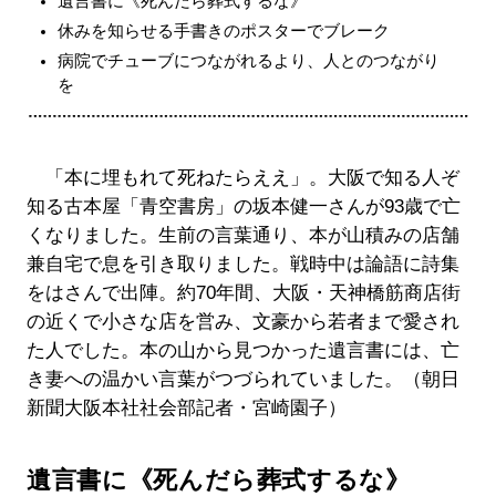
遺言書に《死んだら葬式するな》
休みを知らせる手書きのポスターでブレーク
病院でチューブにつながれるより、人とのつながり
を
「本に埋もれて死ねたらええ」。大阪で知る人ぞ
知る古本屋「青空書房」の坂本健一さんが93歳で亡
くなりました。生前の言葉通り、本が山積みの店舗
兼自宅で息を引き取りました。戦時中は論語に詩集
をはさんで出陣。約70年間、大阪・天神橋筋商店街
の近くで小さな店を営み、文豪から若者まで愛され
た人でした。本の山から見つかった遺言書には、亡
き妻への温かい言葉がつづられていました。（朝日
新聞大阪本社社会部記者・宮崎園子）
遺言書に《死んだら葬式するな》