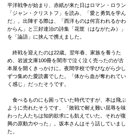
平洋戦争が始まり、赤紙が来た日はロマン・ロラン
「ジャン・クリストフ」を読み、「愛と勇気を学ん
だ」。出陣する際は、「西洋ものは何言われるかわ
からん」と三好達治の詩集「花筐（はながたみ）」
を「論語」に挟んで携えました。
終戦を迎えたのは22歳。翌年春、家族を養うた
め、岩波文庫100冊を闇市で泣く泣く売ったのが古
本屋を開くきっかけに。夜間学校で学びながら少し
ずつ集めた愛読書でした。「体から血が奪われてい
く感じ」だったそうです。
食べるものにも困っていた時代ですが、本は飛ぶ
ように売れたそうです。「敗戦で耐え難い屈辱を味
わった人たちは知的欲求にも飢えていた。それが復
興の原動力やった」。坂本さんはそう話していまし
た。