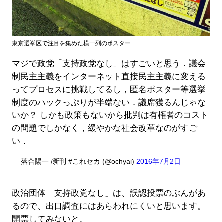
東京選挙区で注目を集めた横一列のポスター
マジで政党「支持政党なし」はすごいと思う．議会
制民主主義をインターネット直接民主主義に変える
ってプロセスに挑戦してるし，匿名ポスター等選挙
制度のハックっぷりが半端ない．議席獲るんじゃな
いか？ しかも政策もないから批判は有権者のコスト
の問題でしかなく，緩やかな社会改革なのがすご
い．
— 落合陽一 /新刊 #これセカ (@ochyai)
2016年7月2日
政治団体「支持政党なし」は、誤認投票のぶんがあ
るので、出口調査にはあらわれにくいと思います。
開票してみないと。