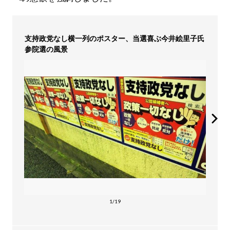
支持政党なし横一列のポスター、当選喜ぶ今井絵里子氏
参院選の風景
1/19