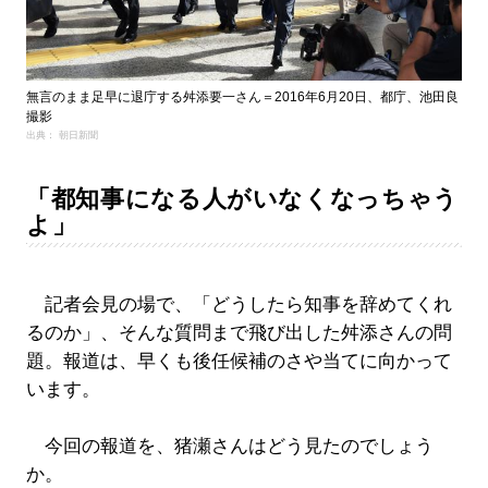
無言のまま足早に退庁する舛添要一さん＝2016年6月20日、都庁、池田良
撮影
出典： 朝日新聞
「都知事になる人がいなくなっちゃう
よ」
記者会見の場で、「どうしたら知事を辞めてくれ
るのか」、そんな質問まで飛び出した舛添さんの問
題。報道は、早くも後任候補のさや当てに向かって
います。
今回の報道を、猪瀬さんはどう見たのでしょう
か。