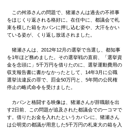
この舛添さんの問題で、猪瀬さんは過去の不祥事
をほじくり返される格好に。在任中に、都議会で札
束を模した箱をカバンに押し込む姿や、大汗をかい
ている姿が、くり返し放送されました。
猪瀬さんは、2012年12月の選挙で当選し、都知事
を1年ほど務めました。その選挙戦の直前、「選挙資
金を念頭に」5千万円を借りたのに、選挙運動費用の
収支報告書に書かなかったとして、14年3月に公職
選挙法違反の罪で、罰金50万円と、5年間の公民権
停止の略式命令を受けました。
カバンと格闘する映像は、猪瀬さんが辞職願を出
す2日前、この問題が追及された都議会での一コマで
す。借りたお金を入れたというカバンに、猪瀬さん
は公明党の都議が用意した5千万円の札束大の箱を入