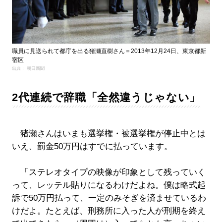
職員に見送られて都庁を出る猪瀬直樹さん＝2013年12月24日、東京都新
宿区
出典： 朝日新聞
2代連続で辞職「全然違うじゃない」
猪瀬さんはいまも選挙権・被選挙権が停止中とは
いえ、罰金50万円はすでに払っています。
「ステレオタイプの映像が印象として残っていく
って、レッテル貼りになるわけだよね。僕は略式起
訴で50万円払って、一定のみそぎを済ませているわ
けだよ。たとえば、刑務所に入った人が刑期を終え