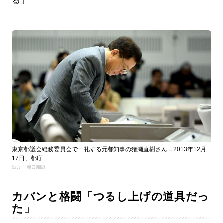
る」
東京都議会総務委員会で一礼する元都知事の猪瀬直樹さん＝2013年12月
17日、都庁
出典： 朝日新聞
カバンと格闘「つるし上げの道具だっ
た」