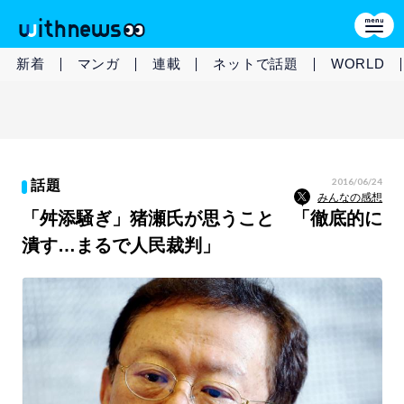
新着
マンガ
連載
ネットで話題
WORLD
2016/06/24
話題
みんなの感想
「舛添騒ぎ」猪瀬氏が思うこと 「徹底的に
潰す…まるで人民裁判」