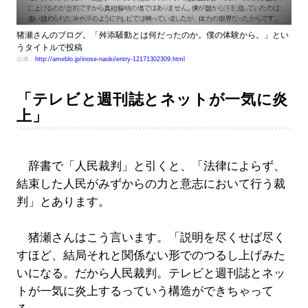
猪瀬さんのブログ。「舛添騒動とは何だったのか。僕の体験から。」とい
うタイトルで投稿
出典：
http://ameblo.jp/inose-naoki/entry-12171302309.html
「テレビと週刊誌とネットが一気に炎
上」
辞書で「人民裁判」と引くと、「法律によらず、
結束した人民がみずからの力と意志において行う裁
判」とあります。
猪瀬さんはこう言います。「説明を尽くせば尽く
すほど、結局それと関係ない形でのつるし上げみた
いになる。だから人民裁判。テレビと週刊誌とネッ
トが一気に炎上するっていう構造ができちゃって