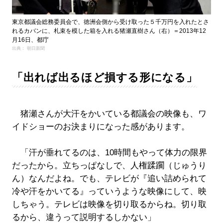
東京都議会総務委員会で、徳洲会側から受け取った５千万円を入れたとさ
れるカバンに、札束を模した箱を入れる猪瀬直樹さん（右）＝2013年12
月16日、都庁
出典： 朝日新聞
「出れば出るほど損する形になる」
猪瀬さんが大汗をかいている都議会の映像も、ワ
イドショーのお決まりになった感があります。
「汗が垂れてるのは、10時間もやって体力の限界
だったから。立ちっぱなしで、人権蹂躙（じゅうり
ん）なんだよね。でも、テレビが『追い詰められて
冷や汗をかいてる』っていうような映像にして、映
しちゃう。テレビは映像を切り取るからね。切り取
るから、違うって説明するしかない」