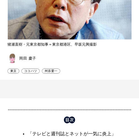
猪瀬直樹・元東京都知事＝東京都港区、早坂元興撮影
岡田 慶子
東京
ココハツ
舛添要一
「テレビと週刊誌とネットが一気に炎上」