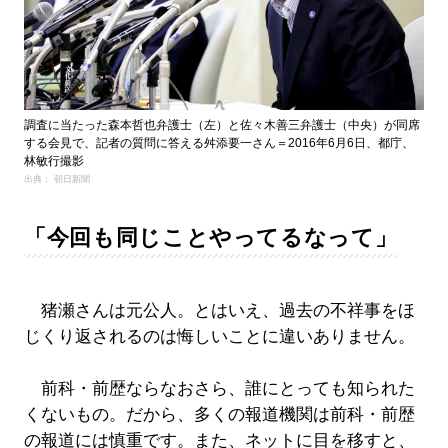
調査に当たった森本哲也弁護士（左）と佐々木善三弁護士（中央）が同席
する会見で、記者の質問に答える舛添要一さん＝2016年6月6日、都庁、
林敏行撮影
出典： 朝日新聞
「今回も同じことやってるなって」
猪瀬さんは元公人。とはいえ、過去の不祥事をほ
じくり返されるのは悔しいことに違いありません。
前科・前歴ならなおさら、誰にとっても知られた
くないもの。だから、多くの報道機関は前科・前歴
の報道には慎重です。また、ネットに目を移すと、