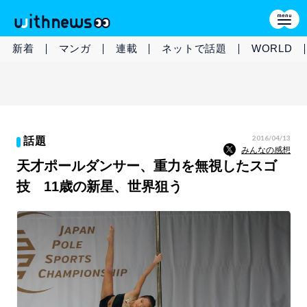
新着
マンガ
連載
ネットで話題
WORLD
2016/04/13
話題
みんなの感想
天才ポールダンサー、重力を無視したスゴ
技 11歳の新星、世界狙う