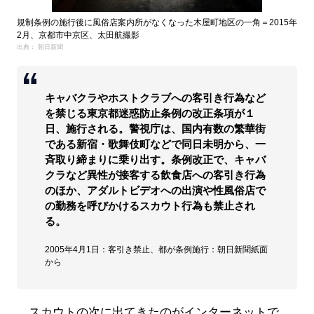
規制条例の施行後に風俗店案内所がなくなった木屋町地区の一角＝2015年
2月、京都市中京区、太田航撮影
出典： 朝日新聞
キャバクラやホストクラブへの客引き行為など
を禁じる東京都迷惑防止条例の改正条項が１
日、施行される。警視庁は、国内有数の繁華街
である新宿・歌舞伎町などで同日未明から、一
斉取り締まりに乗り出す。条例改正で、キャバ
クラなど異性が接客する飲食店への客引き行為
のほか、アダルトビデオへの出演や性風俗店で
の勤務を呼びかけるスカウト行為も禁止され
る。
2005年4月1日：客引き禁止、都が条例施行：朝日新聞紙面
から
スカウトの次に出てきたのがインターネットで