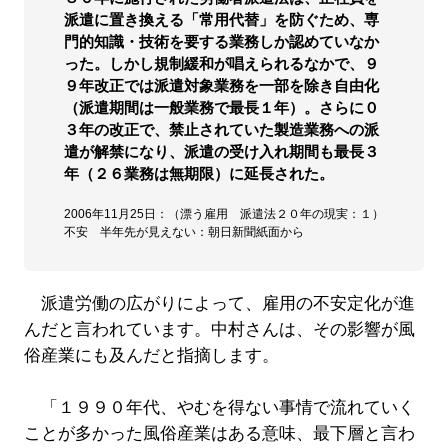
派遣に置き換える「常用代替」を防ぐため、専
門的知識・技術を要する業務しか認めていなか
った。しかし規制緩和が唱えられるなかで、９
９年改正では派遣対象業務を一部を除き自由化
（派遣期間は一般業務で最長１年）。さらに０
３年の改正で、禁止されていた製造業務への派
遣が解禁になり、派遣の受け入れ期間も最長３
年（２６業務は無期限）に延長された。
2006年11月25日：（漂う雇用 派遣法２０年の現実：１）
不安 半年先が見えない：朝日新聞紙面から
派遣労働の広がりによって、雇用の不安定化が進
んだと言われています。中村さんは、その影響が風
俗産業にも及んだと指摘します。
「１９９０年代、やむを得ない事情で流れていく
ことが多かった風俗産業はある意味、最下層と言わ