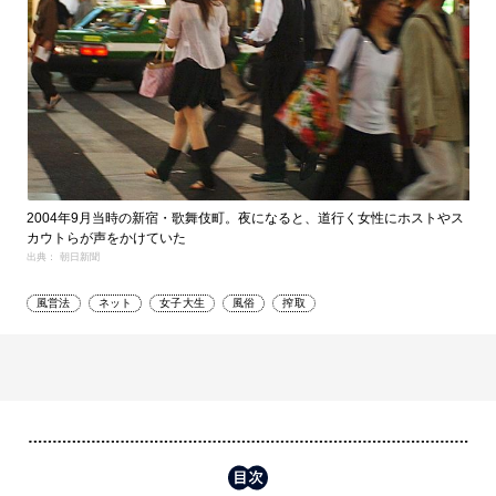
2004年9月当時の新宿・歌舞伎町。夜になると、道行く女性にホストやス
カウトらが声をかけていた
出典： 朝日新聞
風営法
ネット
女子大生
風俗
搾取