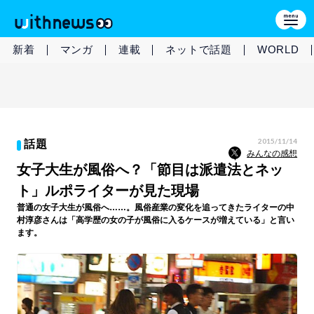
新着
マンガ
連載
ネットで話題
WORLD
2015/11/14
話題
みんなの感想
女子大生が風俗へ？「節目は派遣法とネッ
ト」ルポライターが見た現場
普通の女子大生が風俗へ……。風俗産業の変化を追ってきたライターの中
村淳彦さんは「高学歴の女の子が風俗に入るケースが増えている」と言い
ます。