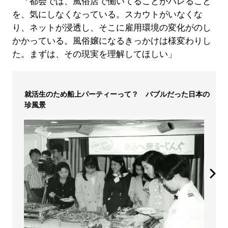
「都会では、風俗店で働いてることがバレること
を、気にしなくなっている。スカウトがいなくな
り、ネットが浸透し、そこに雇用環境の変化がのし
かかっている。風俗嬢になるきっかけは様変わりし
た。まずは、その現実を理解してほしい」
就活生のため船上パーティーって？ バブルだった日本の
珍風景