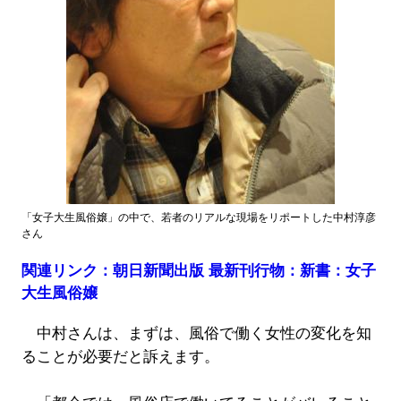
「女子大生風俗嬢」の中で、若者のリアルな現場をリポートした中村淳彦
さん
関連リンク：朝日新聞出版 最新刊行物：新書：女子
大生風俗嬢
中村さんは、まずは、風俗で働く女性の変化を知
ることが必要だと訴えます。