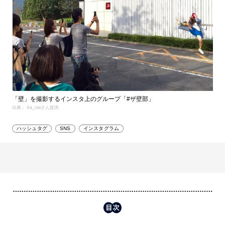
「壁」を撮影するインスタ上のグループ「#ザ壁部」
出典： ka_naiさん提供
ハッシュタグ
SNS
インスタグラム