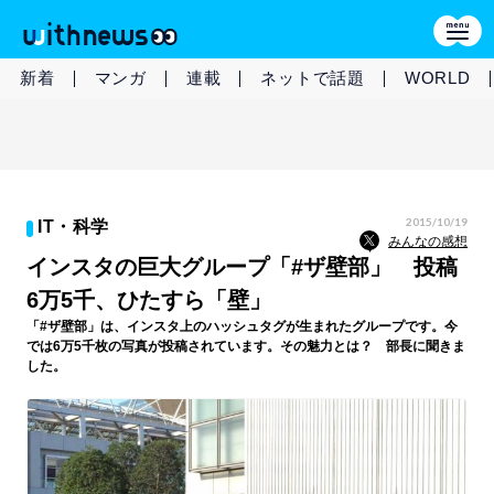
新着
マンガ
連載
ネットで話題
WORLD
2015/10/19
IT・科学
みんなの感想
インスタの巨大グループ「#ザ壁部」 投稿
6万5千、ひたすら「壁」
「#ザ壁部」は、インスタ上のハッシュタグが生まれたグループです。今
では6万5千枚の写真が投稿されています。その魅力とは？ 部長に聞きま
した。