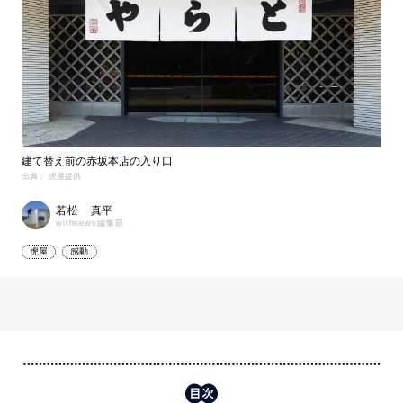
建て替え前の赤坂本店の入り口
出典： 虎屋提供
若松 真平
withnews編集部
虎屋
感動