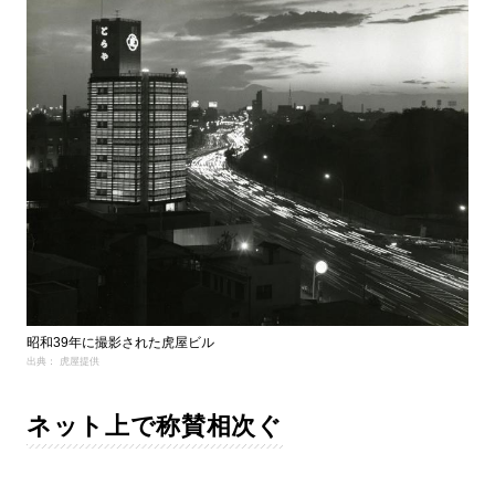
昭和39年に撮影された虎屋ビル
出典： 虎屋提供
ネット上で称賛相次ぐ