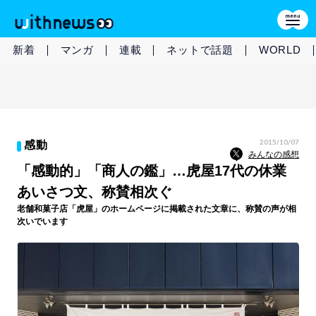
新着
マンガ
連載
ネットで話題
WORLD
2015/10/07
感動
みんなの感想
「感動的」「商人の鑑」…虎屋17代の休業
あいさつ文、称賛相次ぐ
老舗和菓子店「虎屋」のホームページに掲載された文章に、称賛の声が相
次いでいます