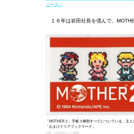
ュース）
１６年は岩田社長を偲んで、MOTH
「MOTHER２」手帳３種類すべてについている、主
「おまけクリアブックマーク」
出典： ほぼ日刊イトイ新聞