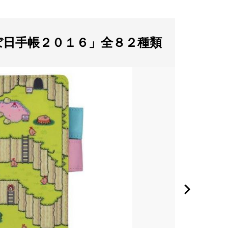
ぼ日手帳２０１６」全８２種類