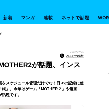
新着
マンガ
連載
ネットで話題
WOR
ぞ
2015/09/01
みんなの感想
MOTHER2が話題、インス
帳をスケジュール管理だけでなく日々の記録に使
帳」。今年はゲーム「MOTHER２」や漫画
が話題です。