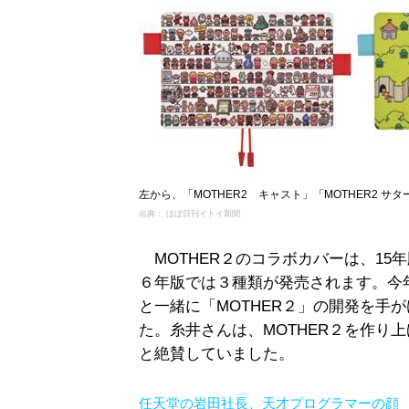
左から、「MOTHER2 キャスト」「MOTHER2 サタ
出典： ほぼ日刊イトイ新聞
MOTHER２のコラボカバーは、15年版
６年版では３種類が発売されます。今
と一緒に「MOTHER２」の開発を手
た。糸井さんは、MOTHER２を作り
と絶賛していました。
任天堂の岩田社長、天才プログラマーの顔 糸井