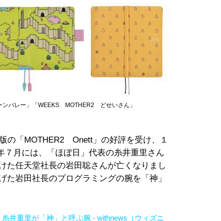
ーンバレー」「WEEKS MOTHER2 どせいさん」
の「MOTHER2 Onett」の好評を受け、１
年７月には、「ほぼ日」代表の糸井重里さん
がけた任天堂社長の岩田聡さんが亡くなりまし
上げた岩田社長のプログラミングの腕を「神」
重里が「神」と呼ぶ腕 - withnews（ウィズニ