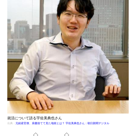
就活について語る宇佐美典也さん
出典：
元経産官僚、肩書捨てて見た地獄とは？ 宇佐美典也さん：朝日新聞デジタル
◇ ◇