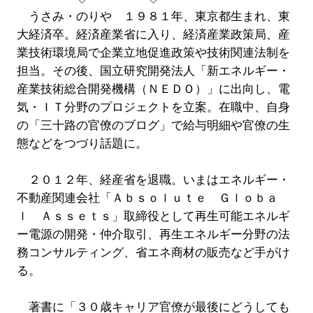
うさみ・のりや １９８１年、東京都生まれ、東
大経済卒。経済産業省に入り、経済産業政策局、産
業技術環境局で企業立地促進政策や技術関連法制を
担当。その後、国立研究開発法人「新エネルギー・
産業技術総合開発機構（ＮＥＤＯ）」に出向し、電
気・ＩＴ分野のプロジェクトを立案。在職中、自身
の「三十路の官僚のブログ」で給与明細や官僚の生
態などをつづり話題に。
２０１２年、経産省を退職。いまはエネルギー・
不動産関連会社「Ａｂｓｏｌｕｔｅ Ｇｌｏｂａ
ｌ Ａｓｓｅｔｓ」取締役として再生可能エネルギ
ー電源の開発・仲介取引、再生エネルギー分野の法
務コンサルティング、省エネ商材の販売など手がけ
る。
著書に「３０歳キャリア官僚が最後にどうしても