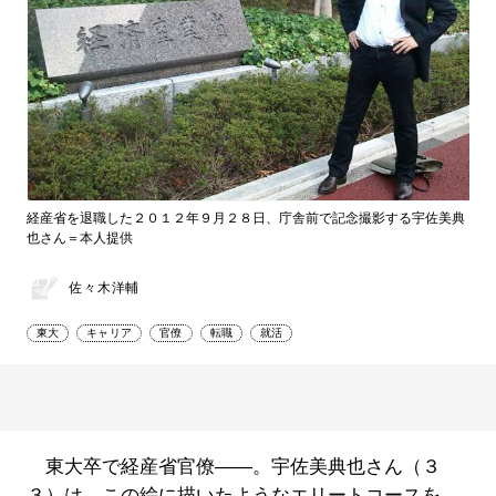
経産省を退職した２０１２年９月２８日、庁舎前で記念撮影する宇佐美典
也さん＝本人提供
佐々木洋輔
東大
キャリア
官僚
転職
就活
東大卒で経産省官僚――。宇佐美典也さん（３
３）は、この絵に描いたようなエリートコースを、