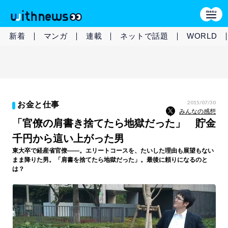
新着
マンガ
連載
ネットで話題
WORLD
2015/07/30
お金と仕事
みんなの感想
「官僚の肩書き捨てたら地獄だった」 貯金
千円から這い上がった男
東大卒で経産省官僚――。エリートコースを、たいした理由も展望もない
まま降りた男。「肩書を捨てたら地獄だった」。最後に頼りになるのと
は？