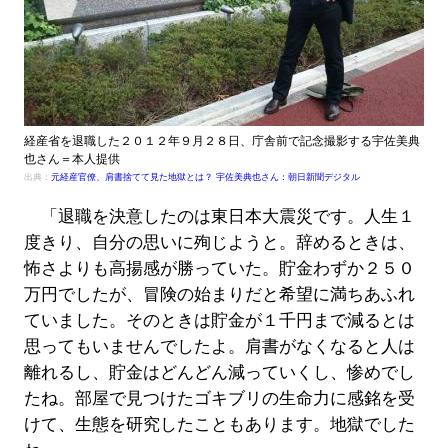
経産省を退職した２０１２年９月２８日、庁舎前で記念撮影する宇佐美典
也さん＝本人提供
出典：
元経産官僚、肩書捨てて見た地獄とは？ 宇佐美典也さん：朝日新聞デジタル
「退職を決意したのは東日本大震災です。人生１
度きり、自分の思いに殉じようと。辞めるときは、
怖さよりも高揚感が勝っていた。貯金わずか２５０
万円でしたが、冒険の始まりだと希望に満ちあふれ
ていました。そのときは貯金が１千円まで減るとは
思ってもいませんでしたよ。肩書がなくなると人は
離れるし、貯金はどんどん減っていくし、惨めでし
たね。部屋で見つけたゴキブリの生命力に感銘を受
けて、生態を研究したこともあります。地獄でした