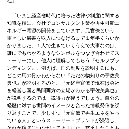
ね」
「いまは経産省時代に培った法律や制度に関する
知識を糧に、会社でコンサルタント業や再生可能エ
ネルギー電源の開発をしています。元官僚という
重々しい肩書を収入につなげるまで１年半くらいか
かりました。１人で生きていくうえで大事なのは、
誰にでもわかるようなシンボルをつなぎ合わせてス
トーリーにし、他人に理解してもらう『セルフブラ
ンディング』。例えば、国の制度を説明するにも、
どこの馬の骨かわからない『ただの物知りの宇佐美
典也』が説明するのと、『元経産官僚で現在は会社
を経営し国と民間両方の立場がわかる宇佐美典也』
が説明するのでは、説得力が違うでしょう。自分の
経歴に対する世間のイメージと合った情報発信を繰
り返すことで、少しずつ『元官僚で再生エネをやっ
ている人』というストーリー・ブランドが浸透し、
それが稼ぎにつながってきました。貧乏したことも