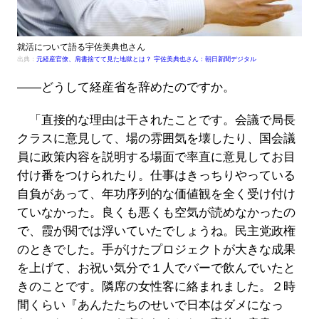
就活について語る宇佐美典也さん
出典：
元経産官僚、肩書捨てて見た地獄とは？ 宇佐美典也さん：朝日新聞デジタル
――どうして経産省を辞めたのですか。
「直接的な理由は干されたことです。会議で局長
クラスに意見して、場の雰囲気を壊したり、国会議
員に政策内容を説明する場面で率直に意見してお目
付け番をつけられたり。仕事はきっちりやっている
自負があって、年功序列的な価値観を全く受け付け
ていなかった。良くも悪くも空気が読めなかったの
で、霞が関では浮いていたでしょうね。民主党政権
のときでした。手がけたプロジェクトが大きな成果
を上げて、お祝い気分で１人でバーで飲んでいたと
きのことです。隣席の女性客に絡まれました。２時
間くらい『あんたたちのせいで日本はダメになっ