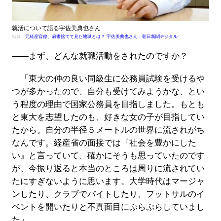
就活について語る宇佐美典也さん
出典：
元経産官僚、肩書捨てて見た地獄とは？ 宇佐美典也さん：朝日新聞デジタル
――まず、どんな就職活動をされたのですか？
「東大の仲の良い同級生に公務員試験を受けるや
つが多かったので、自分も受けてみようかな、とい
う程度の理由で国家公務員を目指しました。もとも
と東大を志望したのも、好きな女の子が目指してい
たから。自分の半径５メートルの世界に流されがち
なんです。経産省の面接では『社会を豊かにした
い』と言っていて、確かにそうも思っていたのです
が、今振り返ると本当のところは周りに流されてい
たにすぎないように思います。大学時代はマージャ
ンしたり、クラブでバイトしたり、フットサルのイ
ベントを開いたりと不真面目にぷらぷらしていまし
た」