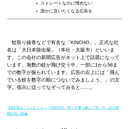
ストレートなのに憎めない
誰かに言いたくなる広告を
蚊取り線香などで有名な「KINCHO」。正式な社
名は「大日本除虫菊」（本社・大阪市）といいま
す。この会社の新聞広告がネット上で話題になって
います。無数の蚊が飛び交う中、一部に1から58ま
での数字が振られています。広告の左上には「飛ん
でいる蚊を数字の順につないでみましょう。」の文
字。指示に従ってなぞってみると……。
【第2弾はこちら】こらっ！KINCHO 怒りを通り越して笑いが…あの新
聞広告に続編