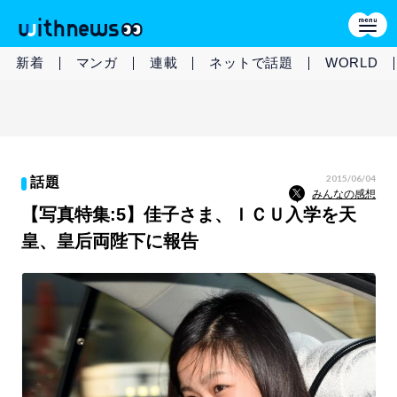
新着
マンガ
連載
ネットで話題
WORLD
2015/06/04
話題
みんなの感想
【写真特集:5】佳子さま、ＩＣＵ入学を天
皇、皇后両陛下に報告