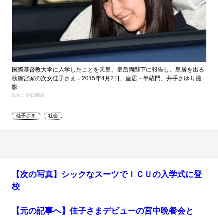
国際基督教大学に入学したことを天皇、皇后両陛下に報告し、皇居を出る
秋篠宮家の次女佳子さま＝2015年4月2日、皇居・半蔵門、井手さゆり撮
影
出典： 朝日新聞
佳子さま
社会
【次の写真】シックなスーツでＩＣＵの入学式に登
校
【元の記事へ】佳子さまデビューの宮中晩餐会と