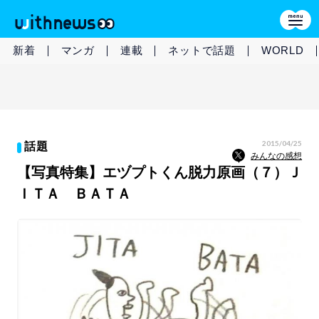
新着
マンガ
連載
ネットで話題
WORLD
2015/04/25
話題
みんなの感想
【写真特集】エヅプトくん脱力原画（７）Ｊ
ＩＴＡ ＢＡＴＡ