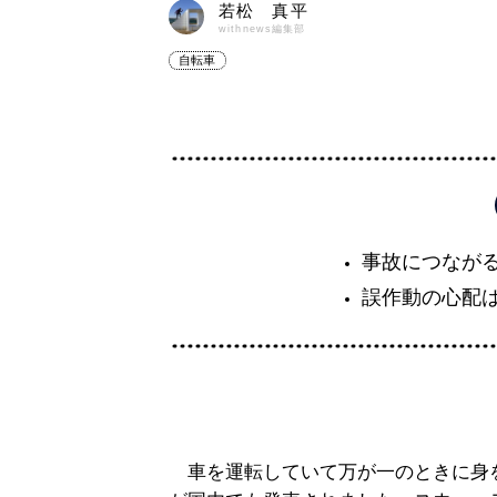
若松 真平
withnews編集部
自転車
事故につなが
誤作動の心配
車を運転していて万が一のときに身