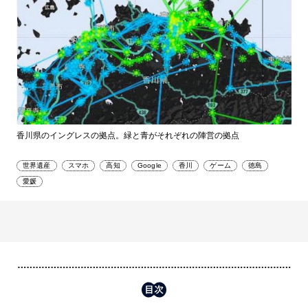
香川県のイングレスの拠点。緑と青がそれぞれの陣営の拠点
世界遺産
スマホ
高知
Google
香川
ゲーム
徳島
愛媛