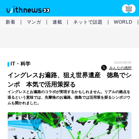
新着
マンガ
連載
ネットで話題
WORLD
2015/04/03
IT・科学
みんなの感想
イングレスお遍路、狙え世界遺産 徳島でシ
ンポ 本気で活用策探る
イングレスとお遍路のコラボが実現するかもしれません。リアルの拠点を
巡るという意味では、先輩格のお遍路。徳島では活用策を探るシンポジウ
ムも開かれました。