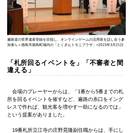
遍路道の世界遺産登録を目指し、オンラインゲームの活用策を話し合う参
加者ら＝徳島市徳島町城内の「とくぎんトモニプラザ」=2015年3月21日
「札所回るイベントを」「不審者と間
違える」
会場のプレーヤーからは、「1番から5番までの札
所を回るイベントを催すなど、遍路の糸口をイング
レスで作れば、観光客を増やす一助になるのでは」
という提案がありました。
19番札所立江寺の庄野晃隆副住職からは、手にし