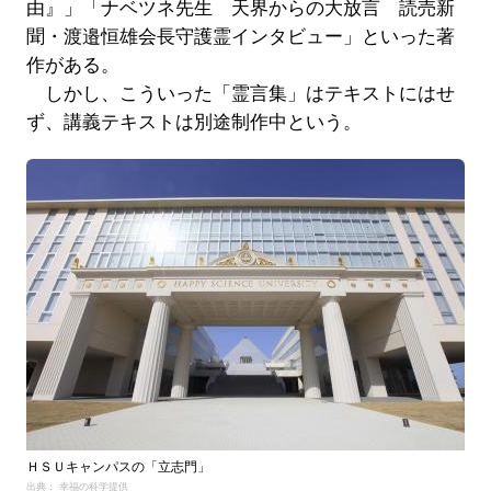
由』」「ナベツネ先生 天界からの大放言 読売新
聞・渡邉恒雄会長守護霊インタビュー」といった著
作がある。
しかし、こういった「霊言集」はテキストにはせ
ず、講義テキストは別途制作中という。
ＨＳＵキャンパスの「立志門」
出典： 幸福の科学提供