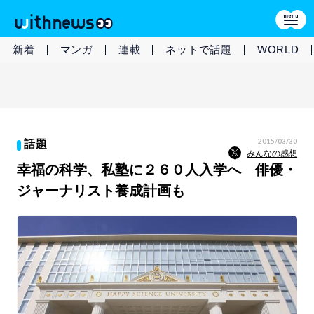
新着
マンガ
連載
ネットで話題
WORLD
2015/03/30
話題
みんなの感想
幸福の科学、私塾に２６０人入学へ 俳優・
ジャーナリスト養成計画も