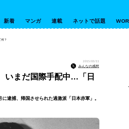
新着
マンガ
連載
ネットで話題
WOR
て何？
2015/03/11
みんなの感想
、いまだ国際手配中…「日
に逮捕、帰国させられた過激派「日本赤軍」。