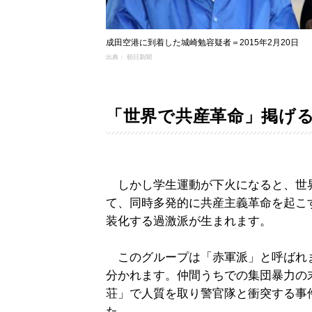
成田空港に到着した城崎勉容疑者＝2015年2月20日
出典： 朝日新聞
「世界で共産革命」掲げ
しかし学生運動が下火になると、世
て、同時多発的に共産主義革命を起こ
装化する過激派が生まれます。
このグループは「赤軍派」と呼ばれ
分かれます。仲間うちでの集団暴力の
荘」で人質を取り警官隊と衝突する事
た。