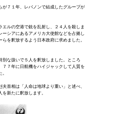
らが７１年、レバノンで結成したグループが
ラエルの空港で銃を乱射し、２４人を殺しま
レーシアにあるアメリカ大使館などを占拠し
ーらを釈放するよう日本政府に求めました。
特別な扱いで５人を釈放しました。ところ
、７７年に日航機をハイジャックして人質を
た。
赳夫首相は「人命は地球より重い」と述べ、
人を新たに釈放します。