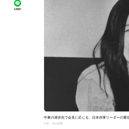
LINE!
中東の潜伏先で会見に応じる、日本赤軍リーダーの重信房
出典： 朝日新聞