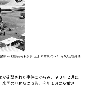
刑務所や拘置所から釈放された日本赤軍メンバーら６人が護送機
館が砲撃された事件にからみ、９８年２月に
、米国の刑務所に収監。今年１月に釈放さ