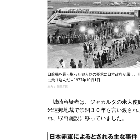
日航機を乗っ取った犯人側の要求に日本政府が屈し、
に乗り込んだ＝1977年10月1日
出典： 朝日新聞
城崎容疑者は、ジャカルタの米大使
米連邦地裁で禁錮３０年を言い渡され
れ、収容施設に移っていました。