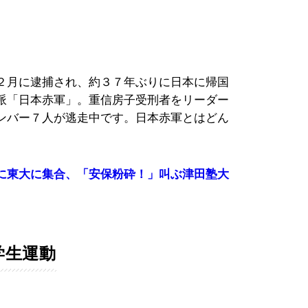
２月に逮捕され、約３７年ぶりに日本に帰国
派「日本赤軍」。重信房子受刑者をリーダー
ンバー７人が逃走中です。日本赤軍とはどん
に東大に集合、「安保粉砕！」叫ぶ津田塾大
学生運動