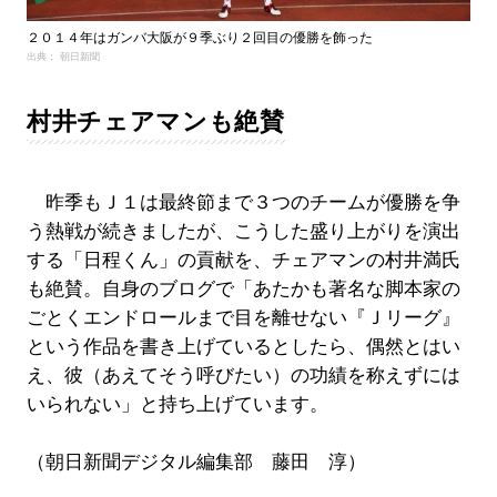
２０１４年はガンバ大阪が９季ぶり２回目の優勝を飾った
出典： 朝日新聞
村井チェアマンも絶賛
昨季もＪ１は最終節まで３つのチームが優勝を争
う熱戦が続きましたが、こうした盛り上がりを演出
する「日程くん」の貢献を、チェアマンの村井満氏
も絶賛。自身のブログで「あたかも著名な脚本家の
ごとくエンドロールまで目を離せない『Ｊリーグ』
という作品を書き上げているとしたら、偶然とはい
え、彼（あえてそう呼びたい）の功績を称えずには
いられない」と持ち上げています。
（朝日新聞デジタル編集部 藤田 淳）