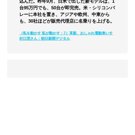
込んだ。昨年9月、日米で出した新モデルは、1
台95万円でも、50台が即完売。米・シリコンバ
レーに本社を置き、アジアや欧州、中東から
も、30社ほどが販売代理店に名乗りを上げる。
（私を動かす 私が動かす：7）革新、おしゃれ電動車いす
杉江理さん：朝日新聞デジタル