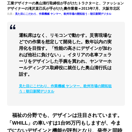
工業デザイナーの奥山清行取締役が手がけたトラクターと、ファッション
デザイナーの滝沢直己氏が手がけた農作業着＝2013年7月、大阪市北区
出典：
見た目にこだわり、作業機械 ヤンマー、欧州市場の開拓狙う：朝日新聞デジタル
運転席はなく、リモコンで動かす。災害現場な
どでの作業を想定して開発した。数年以内の実
用化を目指す。「性能の高さにデザインが加わ
れば他社に負けない」。イタリアの名車フェラ
ーリをデザインした手腕を買われ、ヤンマーホ
ールディングス取締役に就任した奥山清行氏は
話す。
見た目にこだわり、作業機械 ヤンマー、欧州市場の開拓狙
う：朝日新聞デジタル
福祉の分野でも、デザインは注目されています。
「WHILL」の車いすは1台95万円もしますが、今ま
でにないデザインと機能が評判となり、発売と同時