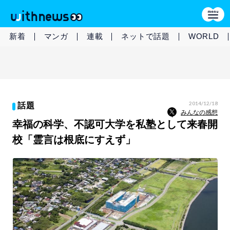
新着
マンガ
連載
ネットで話題
WORLD
2014/12/18
話題
みんなの感想
幸福の科学、不認可大学を私塾として来春開
校「霊言は根底にすえず」