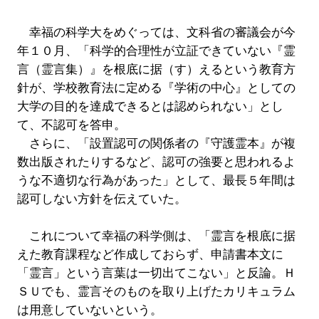
幸福の科学大をめぐっては、文科省の審議会が今
年１０月、「科学的合理性が立証できていない『霊
言（霊言集）』を根底に据（す）えるという教育方
針が、学校教育法に定める『学術の中心』としての
大学の目的を達成できるとは認められない」とし
て、不認可を答申。
さらに、「設置認可の関係者の『守護霊本』が複
数出版されたりするなど、認可の強要と思われるよ
うな不適切な行為があった」として、最長５年間は
認可しない方針を伝えていた。
これについて幸福の科学側は、「霊言を根底に据
えた教育課程など作成しておらず、申請書本文に
「霊言」という言葉は一切出てこない」と反論。Ｈ
ＳＵでも、霊言そのものを取り上げたカリキュラム
は用意していないという。