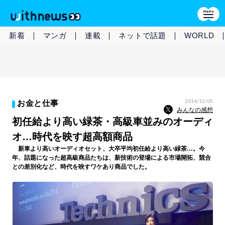
新着
マンガ
連載
ネットで話題
WORLD
2014/12/05
お金と仕事
みんなの感想
初任給より高い緑茶・高級車並みのオーディ
オ…時代を映す超高額商品
新車より高いオーディオセット、大卒平均初任給より高い緑茶…。今
年、話題になった超高級商品たちは、新技術の登場による市場開拓、競合
との差別化など、時代を映すワケあり商品でした。