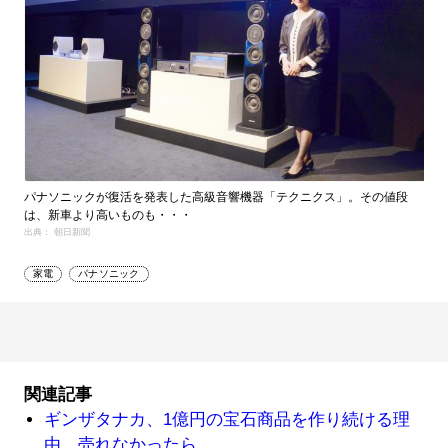
パナソニックが復活を発表した高級音響機器「テクニクス」。その値段
は、新車より高いものも・・・
出典： 朝日新聞
家電
パナソニック
関連記事
ギンザタナカ、1億円の宝石商品を作り続ける理
由 売れなかったら…