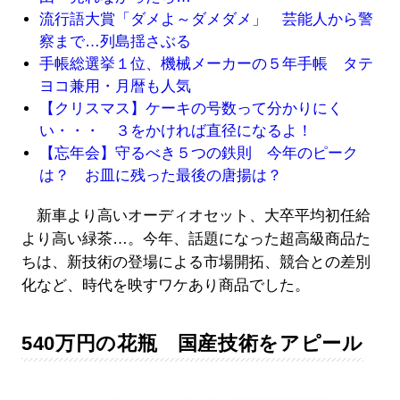
流行語大賞「ダメよ～ダメダメ」 芸能人から警
察まで…列島揺さぶる
手帳総選挙１位、機械メーカーの５年手帳 タテ
ヨコ兼用・月暦も人気
【クリスマス】ケーキの号数って分かりにく
い・・・ ３をかければ直径になるよ！
【忘年会】守るべき５つの鉄則 今年のピーク
は？ お皿に残った最後の唐揚は？
新車より高いオーディオセット、大卒平均初任給
より高い緑茶…。今年、話題になった超高級商品た
ちは、新技術の登場による市場開拓、競合との差別
化など、時代を映すワケあり商品でした。
540万円の花瓶 国産技術をアピール