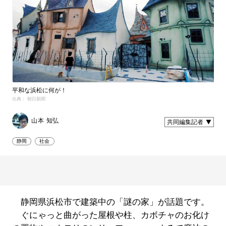
平和な浜松に何が！
出典： 朝日新聞
山本 知弘
共同編集記者
静岡
社会
静岡県浜松市で建築中の「謎の家」が話題です。
ぐにゃっと曲がった屋根や柱、カボチャのお化け