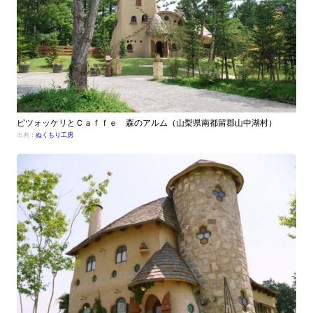
ピツォッケリとＣａｆｆｅ 森のアルム（山梨県南都留郡山中湖村）
出典：
ぬくもり工房