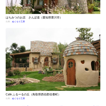
はちみつのお店 さんぽ道（愛知県豊川市）
出典：
ぬくもり工房
Cafe ふるーるの丘（鳥取県西伯郡伯耆町）
出典：
ぬくもり工房