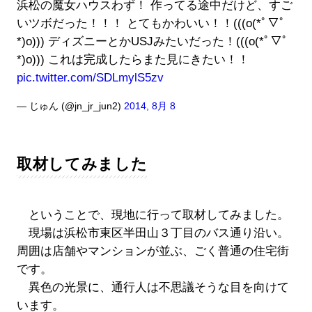
浜松の魔女ハウスわず！ 作ってる途中だけど、すご
いツボだった！！！ とてもかわいい！！(((o(*ﾟ▽ﾟ
*)o))) ディズニーとかUSJみたいだった！(((o(*ﾟ▽ﾟ
*)o))) これは完成したらまた見にきたい！！
pic.twitter.com/SDLmylS5zv
— じゅん (@jn_jr_jun2)
2014, 8月 8
取材してみました
ということで、現地に行って取材してみました。
現場は浜松市東区半田山３丁目のバス通り沿い。
周囲は店舗やマンションが並ぶ、ごく普通の住宅街
です。
異色の光景に、通行人は不思議そうな目を向けて
います。