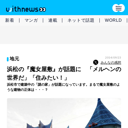
新着
マンガ
連載
ネットで話題
WORLD
2014/09/23
地元
みんなの感想
浜松の『魔女屋敷』が話題に 「メルヘンの
世界だ」「住みたい！」
浜松市で建築中の「謎の家」が話題になっています。まるで魔女屋敷のよ
うな建物の正体は・・・？