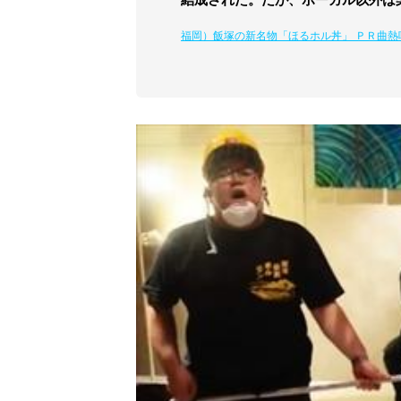
福岡）飯塚の新名物「ほるホル丼」 ＰＲ曲熱