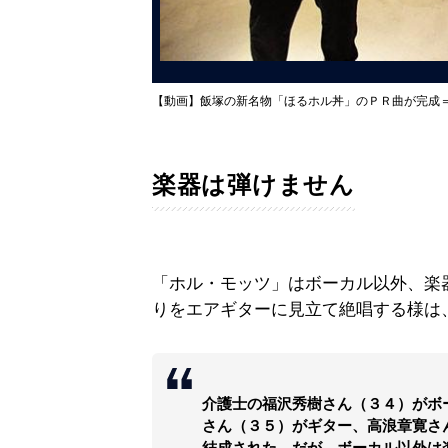
【動画】飯塚の新名物「ほるホル丼」のＰＲ曲が完成
楽器は弾けません
「ホル・モッツ」はボーカル以外、楽
りをエアギターに見立て絶唱する様は
介護士の福沢秀樹さん（３４）がボ
さん（３５）がギター、高浪章寛さ
結成された。だが、ボーカル以外は