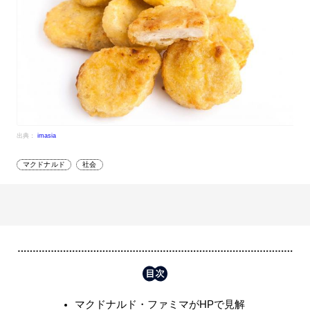
出典：
imasia
マクドナルド
社会
マクドナルド・ファミマがHPで見解