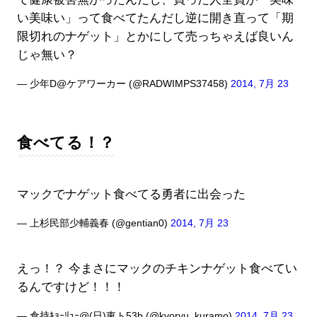
い美味い」って食べてたんだし逆に開き直って「期
限切れのナゲット」とかにして売っちゃえば良いん
じゃ無い？
— 少年D@ケアワーカー (@RADWIMPS37458)
2014, 7月 23
食べてる！？
マックでナゲット食べてる勇者に出会った
— 上杉民部少輔義春 (@gentian0)
2014, 7月 23
えっ！？ 今まさにマックのチキンナゲット食べてい
るんですけど！！！
— 倉持ｷｮｰﾘｭｰ@(日)東ト53b (@kyoryu_kuramo)
2014, 7月 23