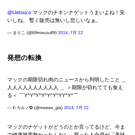
@Uetsuco
マックのチキンナゲットうまいよね！安
いしね。 暫く販売は無いし悲しいなぁ。
— まりこ (@69misuzu89)
2014, 7月 22
発想の転換
マックの期限切れ肉のニュースから判明したこと ＿
人人人人人人人人人人 ＿ ＞期限が切れてても食え
る＜ ￣Y^Y^Y^Y^Y^Y^YY^Y^￣
— ☪カルノ✪ (@meeee_gia)
2014, 7月 22
マックのナゲットがどうのとか言ってるけど、今ま
で健康被害無かったんだし、買った人全員が「美味